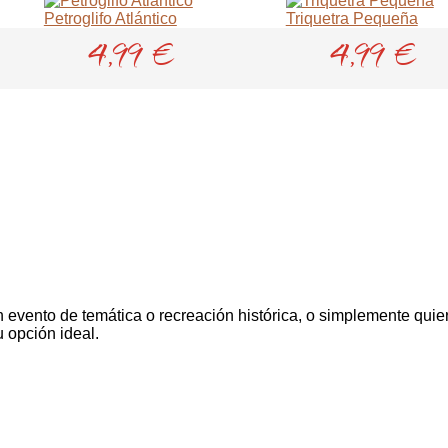
Petroglifo Atlántico
Triquetra Pequeña
4,99 €
4,99 €
un evento de temática o recreación histórica, o simplemente quier
 opción ideal.