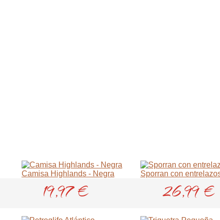
>
>
>
>
>
Camisa Highlands - Negra
Sporran con entrelazos
19,97 €
26,99 €