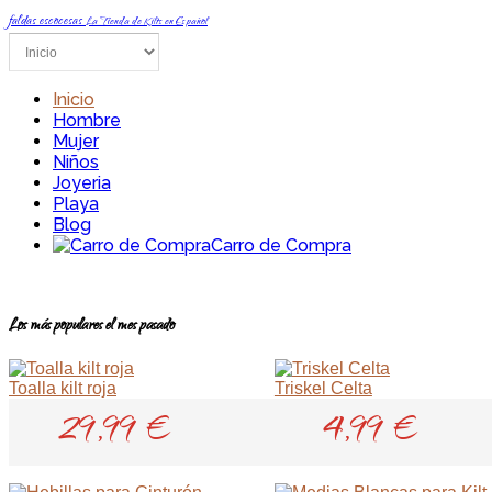
faldas escocesas
La Tienda de Kilts en Español
Inicio
Hombre
Mujer
Niños
Joyeria
Playa
Blog
Carro de Compra
Los más populares el mes pasado
Toalla kilt roja
Triskel Celta
29,99 €
4,99 €