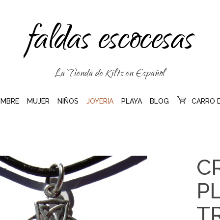
faldas escocesas
La Tienda de Kilts en Español
MBRE
MUJER
NIÑOS
JOYERIA
PLAYA
BLOG
CARRO 
C
P
T