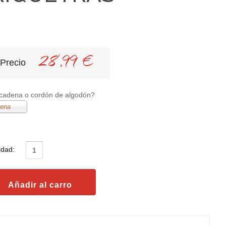
28,99 €
Precio
cadena o cordón de algodón?
ena
idad: