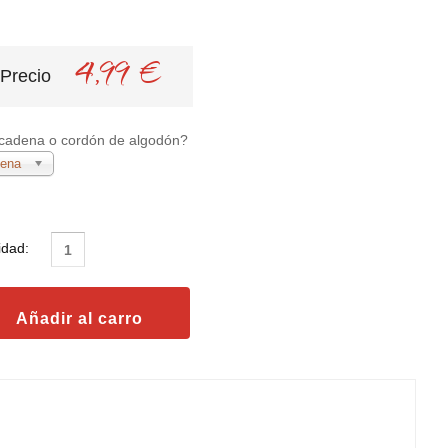
4,99 €
Precio
cadena o cordón de algodón?
ena
idad: