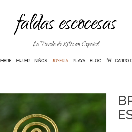
faldas escocesas
La Tienda de Kilts en Español
MBRE
MUJER
NIÑOS
JOYERIA
PLAYA
BLOG
CARRO 
B
E