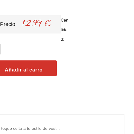
12,99 €
Can
Precio
tida
d:
oque celta a tu estilo de vestir.