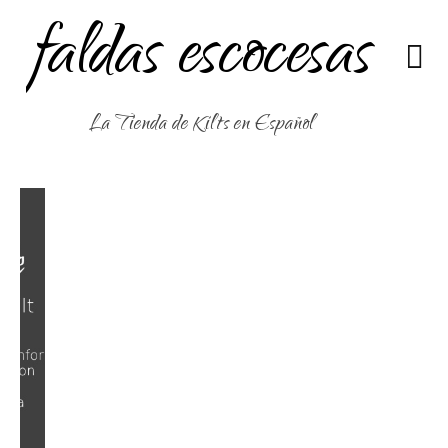
faldas escocesas
La Tienda de Kilts en Español
>
>
>
>